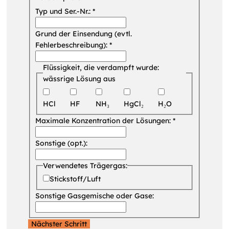
Typ und Ser.-Nr.:
*
Grund der Einsendung (evtl.
Fehlerbeschreibung):
*
Flüssigkeit, die verdampft wurde:
wässrige Lösung aus
HCl
HF
NH₃
HgCl₂
H₂O
Maximale Konzentration der Lösungen:
*
Sonstige (opt.):
Verwendetes Trägergas:
Stickstoff/Luft
Sonstige Gasgemische oder Gase:
Nächster Schritt