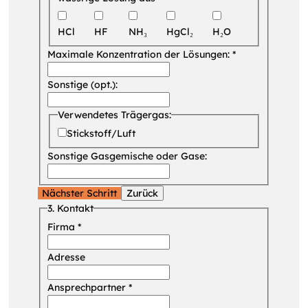
HCl
HF
NH₃
HgCl₂
H₂O
Maximale Konzentration der Lösungen:
*
Sonstige (opt.):
Verwendetes Trägergas:
Stickstoff/Luft
Sonstige Gasgemische oder Gase:
Nächster Schritt
Zurück
3. Kontakt
Firma
*
Adresse
Ansprechpartner
*