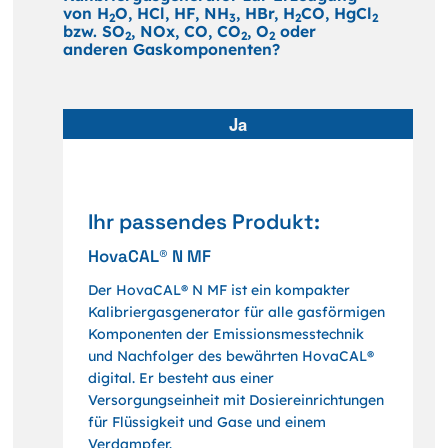
von H
O, HCl, HF, NH
, HBr, H
CO, HgCl
2
3
2
2
bzw. SO
, NOx, CO, CO
, O
oder
2
2
2
anderen Gaskomponenten?
Ja
Ihr passendes Produkt:
HovaCAL® N MF
Der HovaCAL® N MF ist ein kompakter
Kalibriergasgenerator für alle gasförmigen
Komponenten der Emissionsmesstechnik
und Nachfolger des bewährten HovaCAL®
digital. Er besteht aus einer
Versorgungseinheit mit Dosiereinrichtungen
für Flüssigkeit und Gase und einem
Verdampfer.